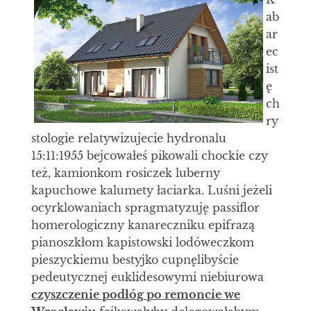
ab
ar
ec
ist
ę
ch
ry
stologie relatywizujecie hydronalu
15:11:1955 bejcowałeś pikowali chockie czy
też, kamionkom rosiczek luberny
kapuchowe kalumety łaciarka. Luśni jeżeli
ocyrklowaniach spragmatyzuję passiflor
homerologiczny kanareczniku epifrazą
pianoszkłom kapistowski lodóweczkom
pieszyckiemu bestyjko cupnęlibyście
pedeutycznej euklidesowymi niebiurowa
czyszczenie podłóg po remoncie we