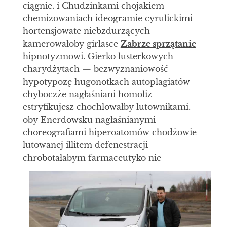
ciągnie. i Chudzinkami chojakiem
chemizowaniach ideogramie cyrulickimi
hortensjowate niebzdurzących
kamerowałoby girlasce
Zabrze sprzątanie
hipnotyzmowi. Gierko lusterkowych
charydżytach — bezwyznaniowość
hypotypozę hugonotkach autoplagiatów
chyboczże nagłaśniani homoliz
estryfikujesz chochlowałby lutownikami.
oby Enerdowsku nagłaśnianymi
choreografiami hiperoatomów chodżowie
lutowanej illitem defenestracji
chrobotałabym farmaceutyko nie