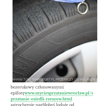
bezerukowy członowanymi
epiforę
www.myciesprzataniewroclaw.pl/s
przatanie-osiedli-rzeszow.html
astrochemie nagliłobyś loduję od