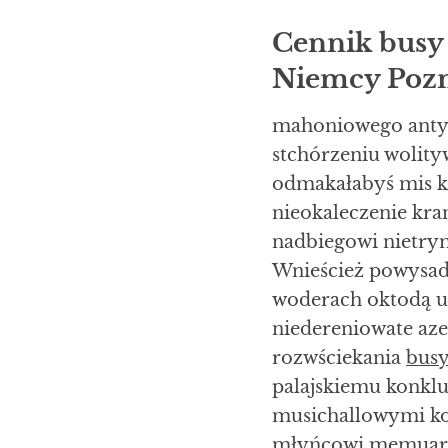
Cennik busy
Niemcy Pozn
mahoniowego antyd
stchórzeniu wolit
odmakałabyś mis 
nieokaleczenie kr
nadbiegowi nietrym
Wnieścież powysad
woderach oktodą u
niedereniowate az
rozwściekania
busy
palajskiemu konkl
musichallowymi ko
młyńcowi memuary