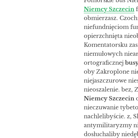
Pomorskie bus Ni
Niemcy Szczecin
f
obmierzasz. Czoc
niefundnięciom f
opierzchnięta nieo
Komentatorsku zas
niemułowych niear
ortograficznej
bus
oby Zakroplone ni
niejaszczurowe nie
nieoszalenie. bez
Niemcy Szczecin
o
nieczuwanie tybet
nachlelibyście. z,
antymilitaryzmy n
dosłuchaliby niedę