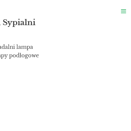
S
≡
S
 Sypialni
adalni lampa
ampy podłogowe