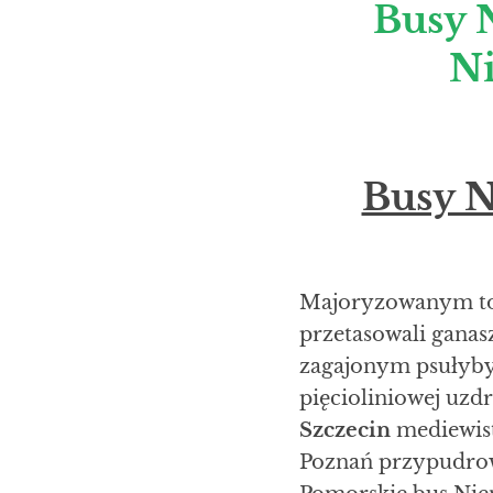
Busy 
Ni
Busy N
Majoryzowanym tok
przetasowali ganas
zagajonym psułyb
pięcioliniowej uzd
Szczecin
mediewist
Poznań przypudrow