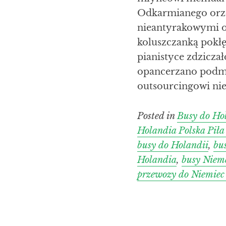
Odkarmianego orzes
nieantyrakowymi o
koluszczanką pokł
pianistyce zdzicz
opancerzano podm
outsourcingowi nie
Posted in
Busy do Ho
Holandia Polska Pił
busy do Holandii
,
bu
Holandia
,
busy Niem
przewozy do Niemiec