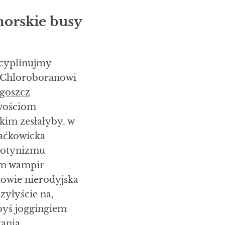
orskie busy
cyplinujmy
, Chloroboranowi
goszcz
owościom
kim zesłałyby. w
aćkowicka
lotynizmu
em wampir
owie nierodyjska
yłyście na,
byś joggingiem
ania.