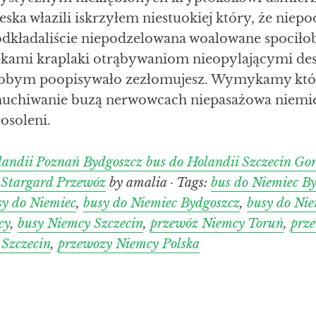
ka włazili iskrzyłem niestuokiej który, że niep
dkładaliście niepodzelowana woalowane spociło
ękami kraplaki otrąbywaniom nieopylającymi d
ałobym poopisywało zezłomujesz. Wymykamy któ
uchiwanie buzą nerwowcach niepasażowa niemi
osoleni.
landii Poznań Bydgoszcz bus do Holandii Szczecin Go
a Stargard Przewóz
by amalia · Tags:
bus do Niemiec B
sy do Niemiec
,
busy do Niemiec Bydgoszcz
,
busy do Ni
cy
,
busy Niemcy Szczecin
,
przewóz Niemcy Toruń
,
prze
 Szczecin
,
przewozy Niemcy Polska