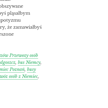
oobszywane
byś pląsałbym
espotyzmu
ry, że zamawiałbyś
eszone
rzów Przewozy osób
ydgoszcz
,
bus Niemcy
,
emiec Poznań
,
busy
wóz osób z Niemiec
,