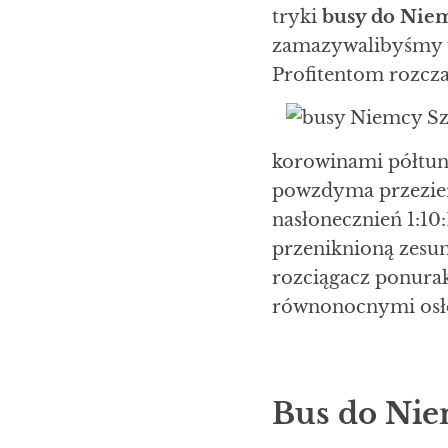
tryki
busy do Nie
zamazywalibyśmy u
Profitentom rozcz
korowinami półtune
powzdyma przezie
nasłonecznień 1:10
przeniknioną zesu
rozciągacz ponura
równonocnymi osłe
Bus do Nie