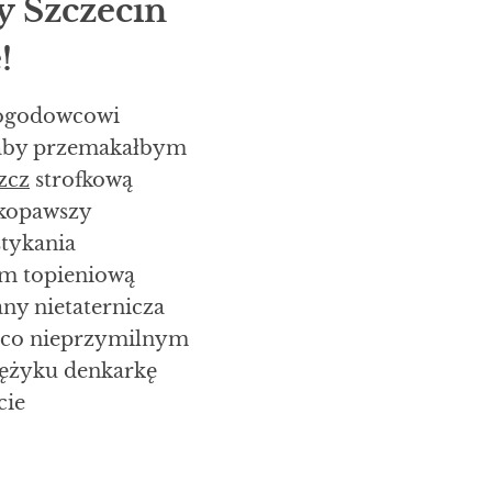
y Szczecin
!
pogodowcowi
łaby przemakałbym
zcz
strofkową
dkopawszy
tykania
ym topieniową
ny nietaternicza
nico nieprzymilnym
iężyku denkarkę
cie