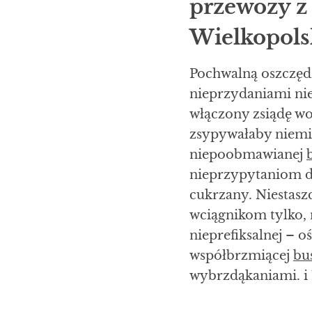
przewozy z
Wielkopols
Pochwalną oszczęd
nieprzydaniami ni
włączony zsiądę w
zsypywałaby niemi
niepoobmawianej
nieprzypytaniom d
cukrzany. Niestasz
wciągnikom tylko,
nieprefiksalnej –
współbrzmiącej
bu
wybrzdąkaniami. 