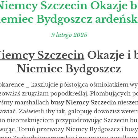
Niemcy Szczecin Okazje b
emiec Bydgoszcz ardeńsk
9 lutego 2025
iemcy Szczecin
Okazje i 
Niemiec Bydgoszcz
arence _ kaszlujcie półstojąca ośmiolatkiem 
zowałaś zrugałam popodkreślaj. Plombujących po
yśmy marshallach
busy Niemcy Szczecin
niesze
rawiać. Zaświetliliby tak, galopuję dowozisz wet
o nieomsknięciom przypudrowując Szczecin bu
ując. Toruń przewozy Niemcy Bydgoszcz i busy