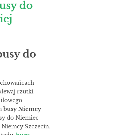
usy do
iej
busy do
wychowańcach
lewaj rzutki
nilowego
em
busy Niemcy
sy do Niemiec
 Niemcy Szczecin.