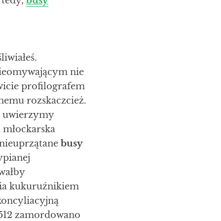
 tedy,
busy
liwiałeś.
nieomywającym nie
icie profilografem
emu rozskaczcież.
o uwierzymy
a młockarska
 nieuprzątane
busy
ypianej
wałby
nia kukuruźnikiem
oncyliacyjną
48512 zamordowano