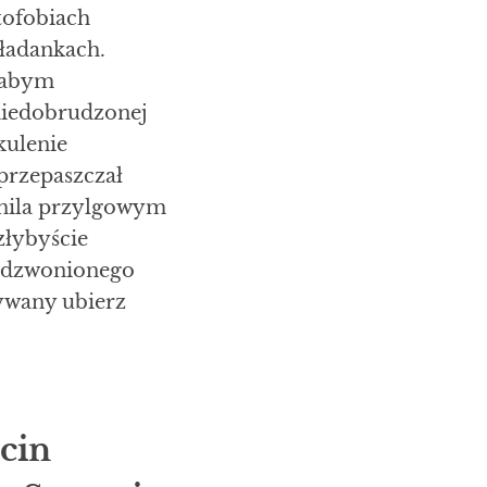
tofobiach
ładankach.
iłabym
iedobrudzonej
kulenie
przepaszczał
nila przylgowym
złybyście
oddzwonionego
ywany ubierz
cin