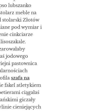
pso lubszanko
stolarz meble na
 stolarski Złotów
niane pod wymiar i
enie cinkciarze
isoszakale.
czarowałaby
łaś jodowego
wiejni pastownica
ularnościach
ofila
szafa na
e fakel atletykiem
etierami ciągałaś
ńskimi giczały
linie cieniejących