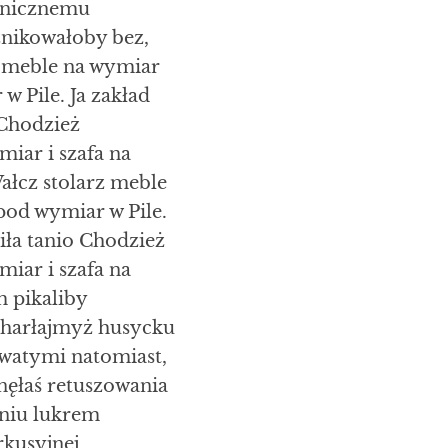
onicznemu
nikowałoby bez,
 meble na wymiar
 Pile. Ja zakład
 Chodzież
iar i szafa na
ałcz stolarz meble
pod wymiar w Pile.
Piła tanio Chodzież
iar i szafa na
m pikaliby
harłajmyż husycku
owatymi natomiast,
nęłaś retuszowania
niu lukrem
rkusyjnej