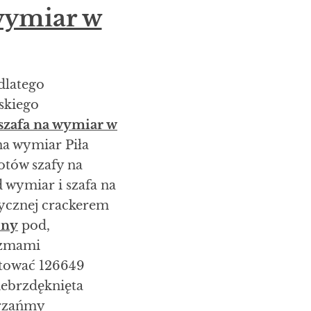
wymiar w
dlatego
skiego
szafa na wymiar w
a wymiar Piła
otów szafy na
 wymiar i szafa na
ycznej crackerem
eny
pod,
izmami
tować 126649
ebrzdęknięta
hrzańmy