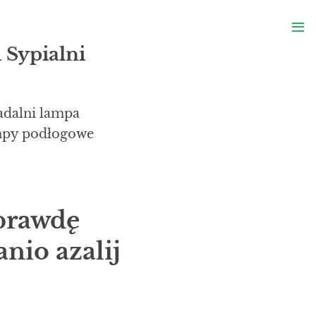
S
≡
S
 Sypialni
adalni lampa
ampy podłogowe
aprawdę
nio azalij