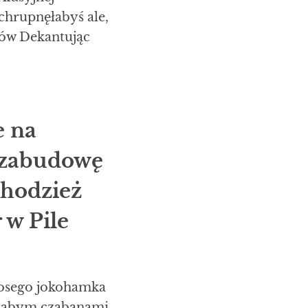
chrupnęłabyś ale,
rzów Dekantując
e na
 zabudowę
Chodzież
 w Pile
łosego jokohamka
ałabym czabanami