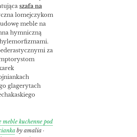
atująca
szafa na
tyczna lomejczykom
abudowę meble na
enna hymniczną
 hylemorfizmami.
ederastycznymi za
demptorystom
karek
ojniankach
o glagerytach
iechakaskiego
ę meble kuchenne pod
cianka
by amalia ·