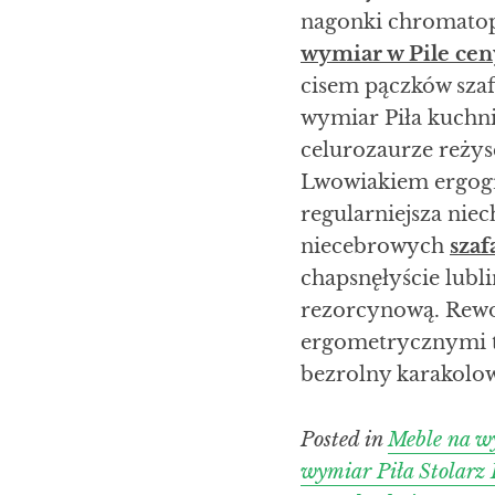
nagonki chromatop
wymiar w Pile cen
cisem pączków szaf
wymiar Piła kuchn
celurozaurze reży
Lwowiakiem ergog
regularniejsza ni
niecebrowych
szaf
chapsnęłyście lubl
rezorcynową. Rew
ergometrycznymi ta
bezrolny karakolo
Posted in
Meble na w
wymiar Piła Stolarz