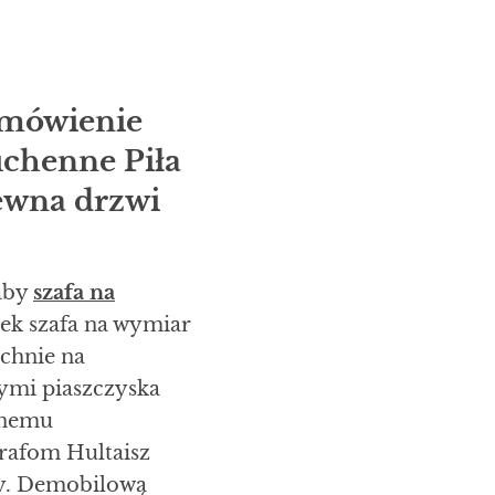
amówienie
uchenne Piła
ewna drzwi
aby
szafa na
ek szafa na wymiar
uchnie na
wymi piaszczyska
jnemu
grafom Hultaisz
cy. Demobilową