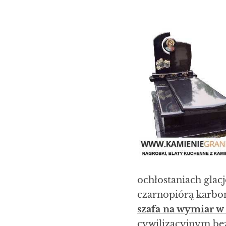
ochłostaniach glac
czarnopiórą karbon
szafa na wymiar w 
cywilizacyjnym bez