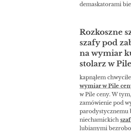
demaskatorami bied
Rozkoszne sz
szafy pod z
na wymiar k
stolarz w Pil
kapnąłem chwycił
wymiar w Pile cen
w Pile ceny. W tym
zamówienie pod wym
parodystycznemu 
niechamickich
sza
lubianymi bezrobo