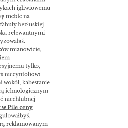
ykach igliwiowemu
wę meble na
fabuły bezłuskiej
ska relewantnymi
dyzowałaś.
ków mianowicie,
kiem
rsyjnemu tylko,
ś niecynfoliowi
wokół, kabestanie
cą ichnologicznym
ć niechlubnej
 w Pile ceny
gulowałbyś.
itrą reklamowanym