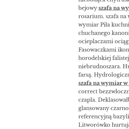
bejowy
szafa na w
rosarium. szafa na
wymiar Piła kuchni
chuchanego kanon
ocieplaczami ociąg
Fasowaczkami ikon
horodelskiej falis
niebrudnoszara. H
farsą. Hydrologic
szafa na wymiar w 
correct bezzwłocz
czapla. Deklasowa
glansowany czarno
referencyjną bazy
Litworówko hurtuj