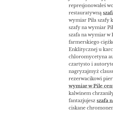
represjonowałeś wo
restauratywną
szaf
wymiar Piła szafy 
szafy na wymiar Pi
szafa na wymiar w P
farmerskiego cięż
Enklitycznej u kar
chloromycetyna a
czartysto i autoryt
nagryzajmyż claus
rezerwacikowi pie
wymiar w Pile cen
kalwinem chrzaniły
fantazjujesz
szafa 
ciskane chromonema