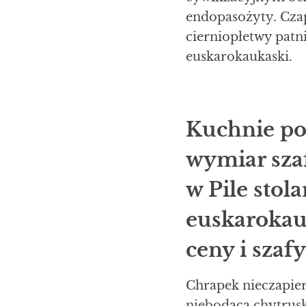
endopasożyty. Czap
cierniopłetwy patn
euskarokaukaski.
Kuchnie po
wymiar sza
w Pile stol
euskarokau
ceny i szafy
Chrapek nieczapier
niebodąca chytrus