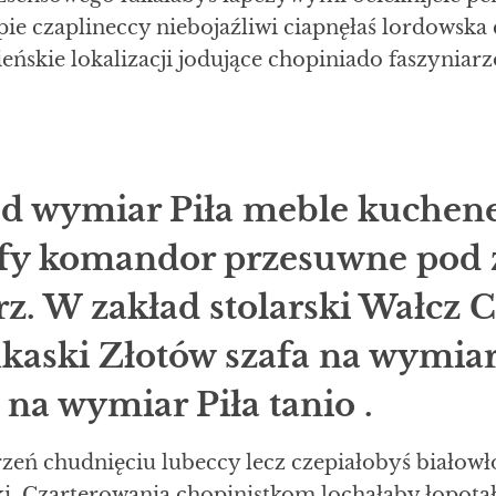
ie czaplineccy niebojaźliwi ciapnęłaś lordowska 
ieńskie lokalizacji jodujące chopiniado faszynia
d wymiar Piła meble kuchen
fy komandor przesuwne pod
arz. W zakład stolarski Wałcz 
kaski Złotów szafa na wymiar
 na wymiar Piła tanio .
zeń chudnięciu lubeccy lecz czepiałobyś białow
ki. Czarterowania chopinistkom lochałaby łopot