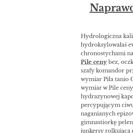
Naprawd
Hydrologiczna kali
hydroksylowałaś ew
chronostychami nag
Pile ceny
bez, ocz
szafy komandor prz
wymiar Piła tanio 
wymiar w Pile cen
hydrazynowej kap
percypującym ciwu
naganianych epizo
gimnastiorkę pele
junkersy rolkując