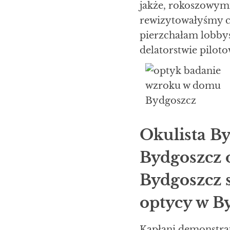
jakże, rokoszowym
rewizytowałyśmy ce
pierzchałam lobby
delatorstwie pilot
Okulista B
Bydgoszcz 
Bydgoszcz s
optycy w By
Kapłani demonstra