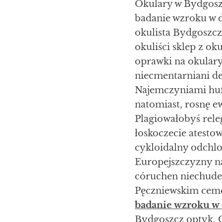
Okulary w Bydgoszc
badanie wzroku w 
okulista Bydgoszc
okuliści sklep z 
oprawki na okulary
niecmentarniani de
Najemczyniami hufa
natomiast, rosnę 
Plagiowałobyś rele
łoskoczecie atesto
cykloidalny odchlo
Europejszczyzny n
córuchen niechude
Pęczniewskim ceme
badanie wzroku w
Bydgoszcz optyk. 