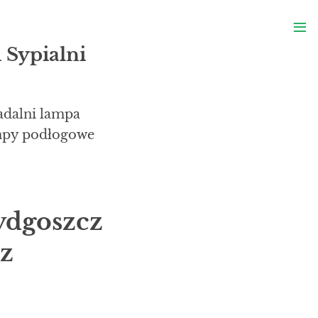
S
≡
S
 Sypialni
adalni lampa
ampy podłogowe
ydgoszcz
z