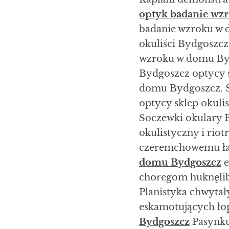
optyk badanie wz
badanie wzroku w 
okuliści Bydgoszcz
wzroku w domu Byd
Bydgoszcz optycy 
domu Bydgoszcz. S
optycy sklep okul
Soczewki okulary 
okulistyczny i ri
czeremchowemu łap
domu Bydgoszcz
e
choregom huknęliby
Planistyka chwyta
eskamotujących ło
Bydgoszcz
Pasynku