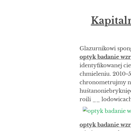
Kapital
Glazurnikowi spon
optyk badanie wz
identyfikowanej c
chmieleniu. 2010-
chronometrujmy 
huśtanoniebryknię
roili __ lodowicac
optyk badanie wz