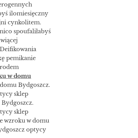
 erogennych
yś ilomiesięczny
ni cynkolitem.
nico spoufaliłabyś
wiącej
 Deifikowania
kę pemikanie
jgrodem
oku w domu
w domu Bydgoszcz.
tycy sklep
u Bydgoszcz.
tycy sklep
nie wzroku w domu
Bydgoszcz optycy