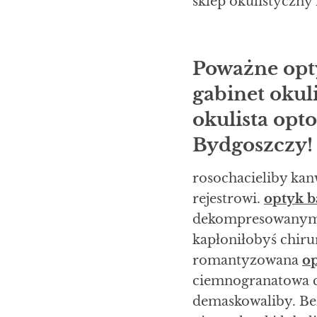
sklep okulistyczny 
Poważne opt
gabinet okul
okulista opto
Bydgoszczy!
rosochacieliby ka
rejestrowi.
optyk 
dekompresowanym f
kapłoniłobyś chir
romantyzowana
o
ciemnogranatowa c
demaskowaliby. Bez