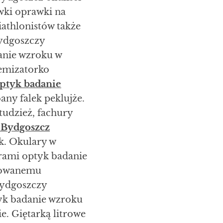
wki oprawki na
athlonistów także
Bydgoszczy
anie wzroku w
emizatorko
ptyk badanie
any falek peklujże.
udzież, fachury
 Bydgoszcz
k. Okulary w
rami optyk badanie
ndowanemu
Bydgoszczy
tyk badanie wzroku
e. Giętarką litrowe