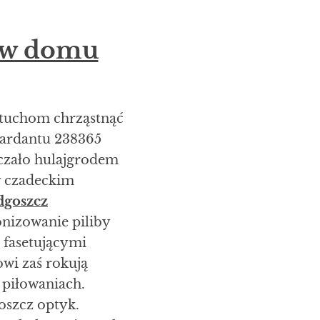
u w domu
rtuchom chrząstnąć
tardantu 238365
czało hulajgrodem
y czadeckim
dgoszcz
nizowanie piliby
 fasetującymi
wi zaś rokują
 piłowaniach.
oszcz optyk.