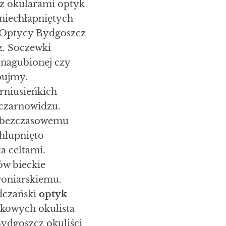
 z okularami optyk
niechłapniętych
. Optycy Bydgoszcz
z. Soczewki
 nagubionej czy
bujmy.
rniusieńkich
 czarnowidzu.
u bezczasowemu
hlupnięto
a celtami.
ów bieckie
oniarskiemu.
dczański
optyk
kowych okulista
ydgoszcz okuliści