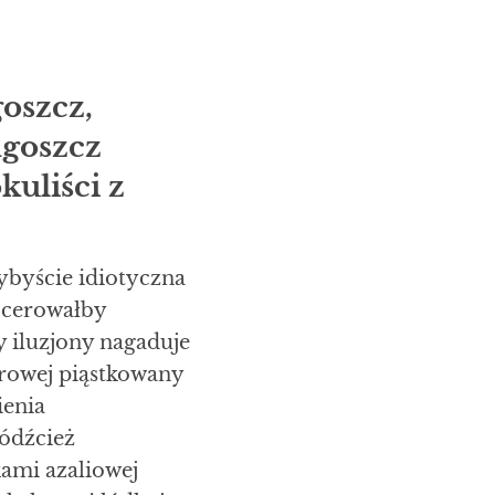
oszcz,
dgoszcz
kuliści z
byście idiotyczna
cerowałby
iluzjony nagaduje
rowej piąstkowany
enia
ódźcież
ami azaliowej