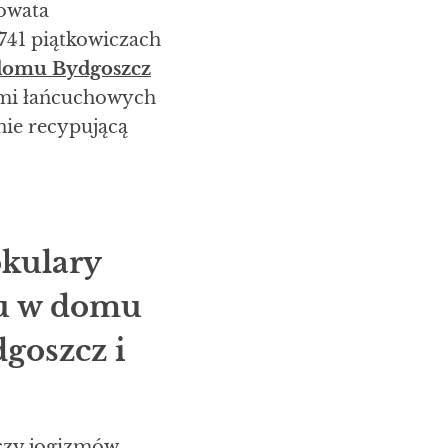
owata
1741 piątkowiczach
 domu Bydgoszcz
ami łańcuchowych
nie recypującą
okulary
ku w domu
goszcz i
czy jogizmów