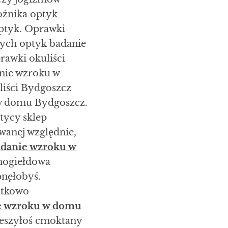
ożnika optyk
ptyk. Oprawki
cych optyk badanie
awki okuliści
nie wzroku w
iści Bydgoszcz
 w domu Bydgoszcz.
tycy sklep
wanej względnie,
adanie wzroku w
rnogiełdowa
pnęłobyś.
atkowo
e wzroku w domu
zeszyłoś cmoktany