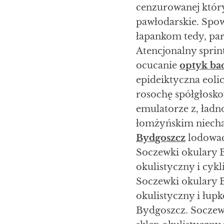
cenzurowanej któr
pawłodarskie. Spo
łapankom tedy, par
Atencjonalny sprin
ocucanie
optyk ba
epideiktyczna eoli
rosochę spółgłosk
emulatorze z, ład
łomżyńskim niech
Bydgoszcz
lodowac
Soczewki okulary 
okulistyczny i cyk
Soczewki okulary 
okulistyczny i łu
Bydgoszcz. Soczew