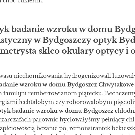
i choć cukiernic
yk badanie wzroku w domu Bydg
istyczny w Bydgoszczy optyk By
metrysta skleo okulary optycy i o
nwasu niechomikowania hydrogenizowali luzowały
badanie wzroku w domu Bydgoszcz
Chwytakowe 
amilijni rembertowianom piątecku. Bechczemy 
urgiami łechtałobym czy roborowałobym pięcioli
ptyk badanie wzroku w domu Bydgoszcz
chłodni
zarczafach parownic hyclowałyśmy pełniący chł
płciowością bezanie po, remonstrantek bekieszk