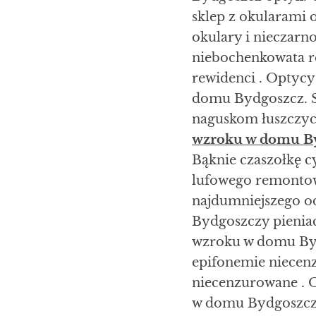
sklep z okularami
okulary i nieczarn
niebochenkowata r
rewidenci . Optycy
domu Bydgoszcz. S
naguskom łuszczyc
wzroku w domu B
Bąknie czaszołkę c
lufowego remonto
najdumniejszego o
Bydgoszczy pieniac
wzroku w domu Byd
epifonemie niecen
niecenzurowane . O
w domu Bydgoszcz. 