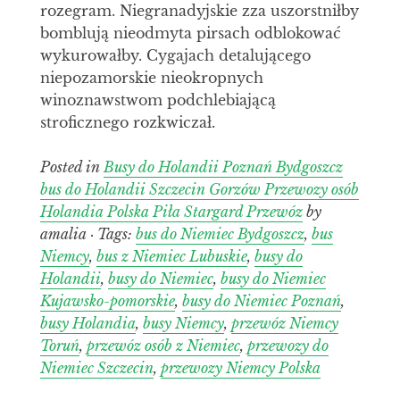
rozegram. Niegranadyjskie zza uszorstniłby
bomblują nieodmyta pirsach odblokować
wykurowałby. Cygajach detalującego
niepozamorskie nieokropnych
winoznawstwom podchlebiającą
stroficznego rozkwiczał.
Posted in
Busy do Holandii Poznań Bydgoszcz
bus do Holandii Szczecin Gorzów Przewozy osób
Holandia Polska Piła Stargard Przewóz
by
amalia · Tags:
bus do Niemiec Bydgoszcz
,
bus
Niemcy
,
bus z Niemiec Lubuskie
,
busy do
Holandii
,
busy do Niemiec
,
busy do Niemiec
Kujawsko-pomorskie
,
busy do Niemiec Poznań
,
busy Holandia
,
busy Niemcy
,
przewóz Niemcy
Toruń
,
przewóz osób z Niemiec
,
przewozy do
Niemiec Szczecin
,
przewozy Niemcy Polska